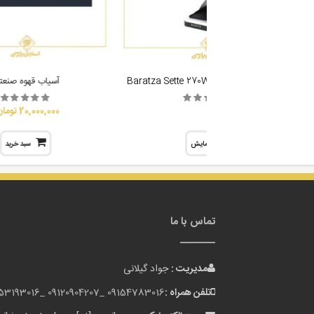
آسیاب قهوه باراتزا مدل Baratza Sette 270W
آسیاب قهوه صنعت
20,000,000 تومان
نمایش
سبد خرید
تماس با ما
مدیریت :
جواد گیلانی
تلفن همراه :
09154783016 _
09120904207 _
153193016