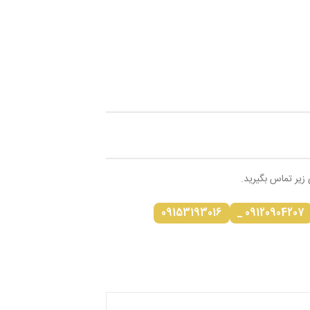
 زیر تماس بگیرید.
09153193016
09120904207 _