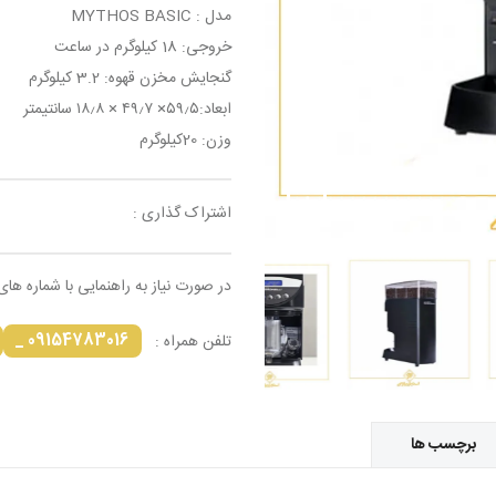
مدل : MYTHOS BASIC
خروجی: 18 کیلوگرم در ساعت
گنجایش مخزن قهوه: 3.2 کیلوگرم
ابعاد:۵۹٫۵× ۴۹٫۷ × ۱۸٫۸ سانتیمتر
وزن: 20کیلوگرم
اشتراک گذاری :
در صورت نیاز به راهنمایی با شماره های
09154783016 _
تلفن همراه :
برچسب ها