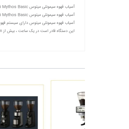
آسیاب قهوه سیمونلی میتوس Simonelli Mythos Basic در سه مدل با ابعاد مختلف عرضه می شود .
آسیاب قهوه سیمونلی میتوس Simonelli Mythos Basic دارایی ویژگی تنظیم زمان تاخیر می باشد و قادر است بهترین اسپرسوهای ممکن را در اختیار مشتریانشان قرار دهد .
آسیاب قهوه سیمونلی میتوس دارای سیستم قهوه ک
این دستگاه قادر است در یک ساعت ، بیش از ۱۸ کیلوگرم قهوه را آسیاب کند .