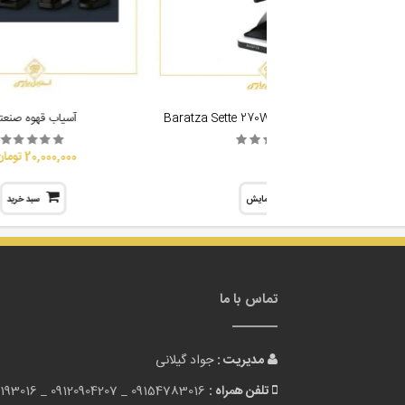
آسیاب قهوه باراتزا مدل Baratza Sette 270W
آسیاب قهوه صنعت
20,000,000 تومان
نمایش
سبد خرید
تماس با ما
مدیریت :
جواد گیلانی
تلفن همراه :
09154783016 _
09120904207 _
193016