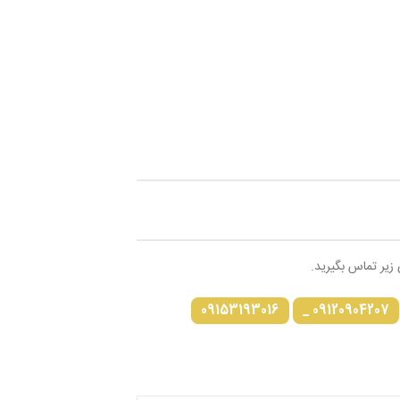
 زیر تماس بگیرید.
09153193016
09120904207 _