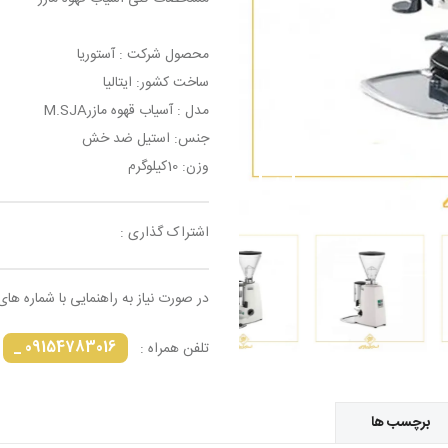
محصول شرکت : آستوریا
ساخت کشور: ایتالیا
مدل : آسیاب قهوه مازرM.SJA
جنس: استیل ضد خش
وزن: 10کیلوگرم
اشتراک گذاری :
در صورت نیاز به راهنمایی با شماره های
09154783016 _
تلفن همراه :
برچسب ها