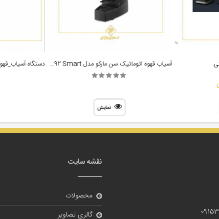
آسیاب قهوه اتوماتیک سن مارکو مدل SM92 Smart مشکی
ی
نمایش
نقشه سایت
محصولات
09153
گالری تصاویر