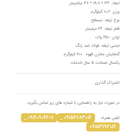
ابعاد: ۳۴ * ۱۶٫۸ * ۴۷ سانتیمتر
وزن: ۱۰٫۲ کیلوگرم
نوع تیغه: مسطح
قطر تیغه: ۶۴ میلیمتر
توان: ۲۵۰ وات
جنس تیغه: فولاد ضد زنگ
گنجایش مخزن قهوه : ۶۰۰ کیلوگرم
یکسال ضمانت ۵ سال خدمات
اشتراک گذاری :
در صورت نیاز به راهنمایی با شماره های زیر تماس بگیرید.
09120904207 _
09154783016 _
تلفن همراه :
09153193016