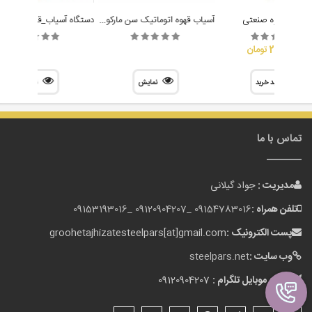
آسیاب قهوه اتوماتیک سن مارکو مدل SM92 Smart مشکی
آسیاب قهوه صنعتی
20,000,000 تومان
سبد خرید
نمایش
نمایش
تماس با ما
مدیریت :
جواد گیلانی
تلفن همراه :
09154783016 _
09120904207 _
09153193016
پست الکترونیک :
groohetajhizatesteelpars[at]gmail.com
وب سایت :
steelpars.net
شماره موبایل تلگرام :
09120904207