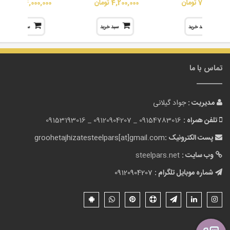
70,000,000 تومان
4,200,000 تومان
24,000,000 تومان
سبد خرید
سبد خرید
سبد خرید
تماس با ما
مدیریت :
جواد گیلانی
تلفن همراه :
09154783016 _
09120904207 _
09153193016
پست الکترونیک :
groohetajhizatesteelpars[at]gmail.com
وب سایت :
steelpars.net
شماره موبایل تلگرام :
09120904207