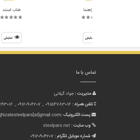
استند راهنما
طناب استند
نمایش
نمایش
تماس با ما
مدیریت :
جواد گیلانی
تلفن همراه :
09154783016 _
09120904207 _
193016
پست الکترونیک :
jhizatesteelpars[at]gmail.com
وب سایت :
steelpars.net
شماره موبایل تلگرام :
09120904207