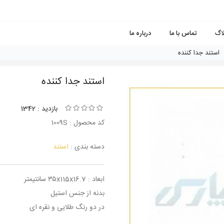
لاگ
تماس با ما
درباره ما
استند جدا کننده
استند جدا کننده
بازدید : 1342
کد محصول : 1009S
دسته بندی :
استند
ابعاد : ۳۵x115x16.7 سانتیمتر
بدنه از جنس استیل
در دو رنگ طلایی و نقره ای