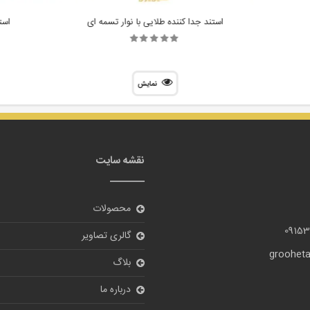
استند جدا کننده طلایی با نوار تسمه ای
است
نمایش
نقشه سایت
محصولات
09153
گالری تصاویر
grooheta
بلاگ
درباره ما