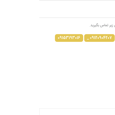
 زیر تماس بگیرید.
09153193016
09120904207 _