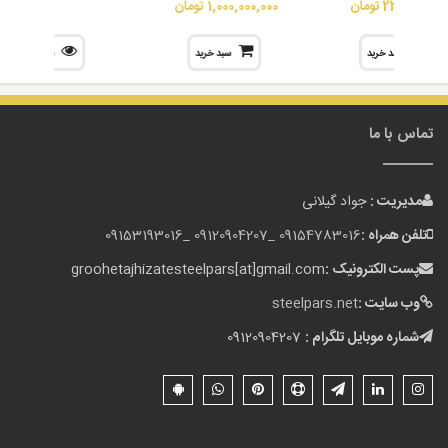
23,500,000 تومان
1,000,000,000 تومان
سبد خرید
سبد خرید
نمایش
تماس با ما
مدیریت :
جواد گیلانی
تلفن همراه :
09154783016 _
09120904207 _
09153193016
پست الکترونیک :
groohetajhizatesteelpars[at]gmail.com
وب سایت :
steelpars.net
شماره موبایل تلگرام :
09120904207