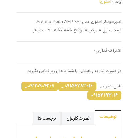
برند :
آستوریا
اسپرسوساز استوریا مدل Astoria Perla AEP 2AI
ابعاد : طول × عرض × ارتفاع ۵۵× ۵۷ × ۷۶ سانتیمتر
اشتراک گذاری :
در صورت نیاز به راهنمایی با شماره های زیر تماس بگیرید.
09120904207 _
09154783016 _
تلفن همراه :
09153193016
توضیحات
نظرات کاربران
برچسب ها