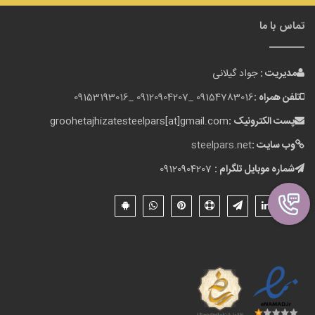
تماس با ما
مدیریت :
جواد گیلانی
تلفن همراه :
09154783016 _
09120904207 _
09153193016
پست الکترونیک :
groohetajhizatesteelpars[at]gmail.com
وب سایت :
steelpars.net
شماره موبایل تلگرام :
09120904207