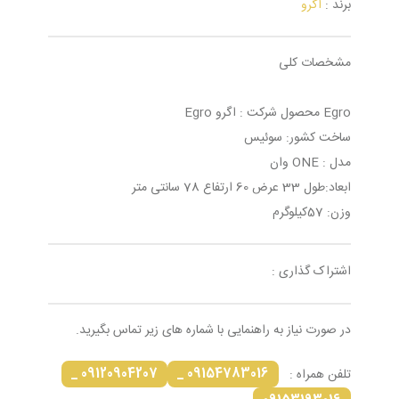
برند :
اگرو
مشخصات کلی
Egro محصول شرکت : اگرو Egro
ساخت کشور: سوئیس
مدل : ONE وان
ابعاد:طول 33 عرض 60 ارتفاع 78 سانتی متر
وزن: 57کیلوگرم
اشتراک گذاری :
در صورت نیاز به راهنمایی با شماره های زیر تماس بگیرید.
09120904207 _
09154783016 _
تلفن همراه :