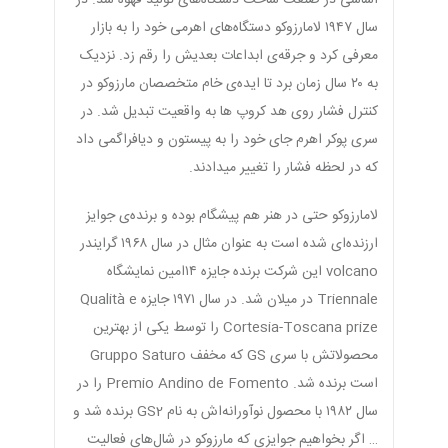
اساسی در صنعت ساخت دستگاه‌های تولید قهوه شد. در
سال ۱۹۴۷ لامارزوکو دستگاه‌های اهرمی خود را به بازار
معرفی کرد و جرقه‌ی ابداعات بعدیش را رقم زد. نزدیک
به ۲۰ سال زمان برد تا ایده‌ی خام متخصصان مارزوکو در
کنترل فشار روی هد کروپ ها به واقعیت تبدیل شد. در
سری پوکر اهرم جای خود را به پیستون و دیافراگمی داد
که در لحظه فشار را تغییر میدادند.
لامارزوکو حتی در هنر هم پیشگام بوده و برنده‌ی جوایز
ارزنده‌ای شده است به عنوان مثال در سال ۱۹۶۸ گرایندر
volcano این شرکت برنده جایزه ۱۴امین نمایشگاه
Triennale در میلان شد. در سال ۱۹۷۱ جایزه Qualità e
Cortesia-Toscana prize را توسط یکی از بهترین
محصولاتش با سری GS که مخفف Gruppo Saturo
است برنده شد. Premio Andino de Fomento را در
سال ۱۹۸۲ با محصول نوآورانه‌اش به نام GS2 برنده شد و
… اگر بخواهیم جوایزی که مارزوکو در شال‌های فعالیت