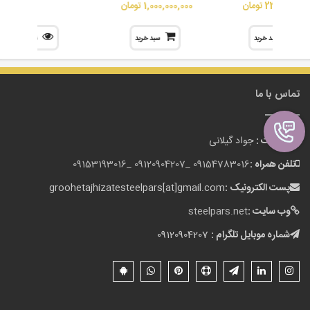
23,500,000 تومان
1,000,000,000 تومان
سبد خرید
سبد خرید
نمایش
تماس با ما
مدیریت :
جواد گیلانی
تلفن همراه :
09154783016 _
09120904207 _
09153193016
پست الکترونیک :
groohetajhizatesteelpars[at]gmail.com
وب سایت :
steelpars.net
شماره موبایل تلگرام :
09120904207