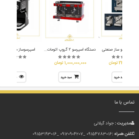
دستگاه اسپرسو 2 گروپ اتومات آنتسantes
گاه اسپرسو ساز صنعتی
اسپرسوساز میباشی 2015
23,500,000 تومان
1,000,000,000 تومان
سبد خرید
سبد خرید
نمایش
تماس با ما
مدیریت :
جواد گیلانی
تلفن همراه :
09154783016 _
09120904207 _
09153193016