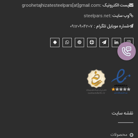
پست الکترونیک :
groohetajhizatesteelpars[at]gmail.com
وب سایت :
steelpars.net
شماره موبایل تلگرام :
09120904207
نقشه سایت
محصولات