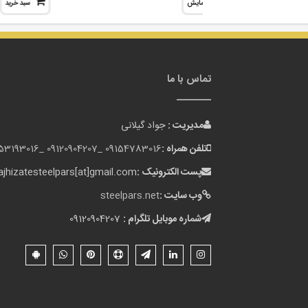
نمایش
سبد خرید
تماس با ما
مدیریت :
جواد گیلانی
تلفن همراه :
09154783016 _
09120904207 _
153193016
پست الکترونیک :
jhizatesteelpars[at]gmail.com
وب سایت :
steelpars.net
شماره موبایل تلگرام :
09120904207