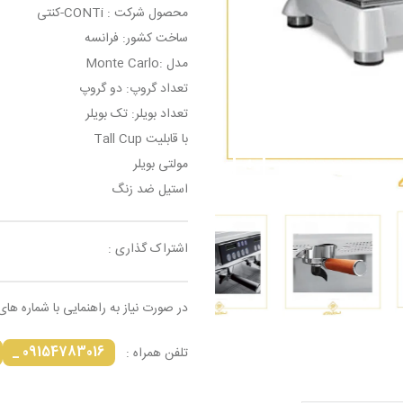
محصول شرکت : CONTi-کنتی
ساخت کشور: فرانسه
مدل :Monte Carlo
تعداد گروپ: دو گروپ
تعداد بویلر: تک بویلر
با قابلیت Tall Cup
مولتی بویلر
استیل ضد زنگ
اشتراک گذاری :
در صورت نیاز به راهنمایی با شماره های
09154783016 _
تلفن همراه :