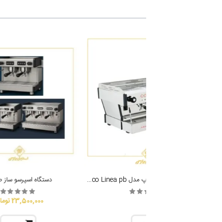
اسپرسوساز-la-marzocco-linea-pb-دو-گروپ-420x420.jpg
اسپرسوساز مارزوکو سه گروپ مدل Marzocco Linea pb
دستگاه اسپرسو ساز 
23,500,000 تومان