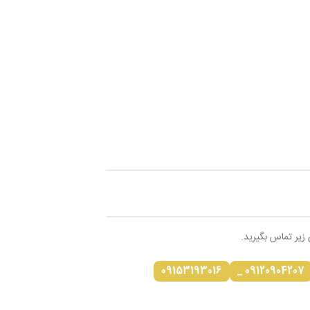
 زیر تماس بگیرید.
09153193016
09120904207 _