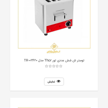
توستر نان شش عددی تور Thor مدل TR-02420
نمایش