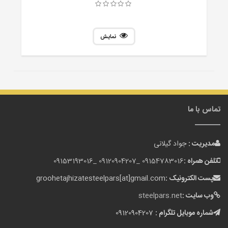
نمایش
تماس با ما
مدیریت :
جواد گیلانی
تلفن همراه :
09154783016 _
09120904207 _
09153193016
پست الکترونیک :
groohetajhizatesteelpars[at]gmail.com
وب سایت :
steelpars.net
شماره موبایل تلگرام :
09120904207