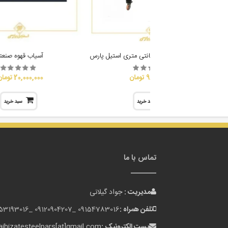
فر پیتزا ریلی دهنه 70 سانتی متری استیل پارس
آسیاب قهوه صنعت
98,000,000 تومان
20,000,000 تومان
سبد خرید
سبد خرید
تماس با ما
مدیریت :
جواد گیلانی
تلفن همراه :
09154783016 _
09120904207 _
153193016
پست الکترونیک :
jhizatesteelpars[at]gmail.com