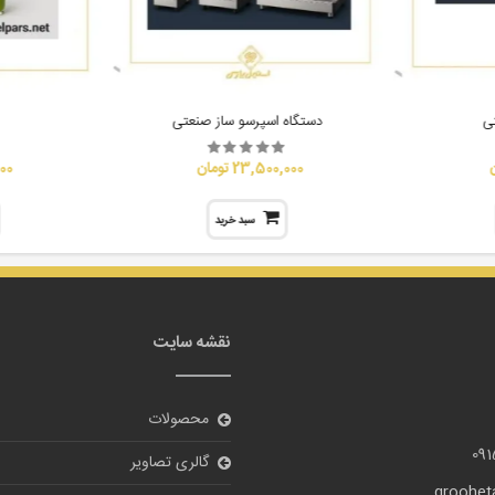
ی
دستگاه اسپرسو ساز صنعتی
23,500,000 تومان
,000
سبد خرید
نقشه سایت
محصولات
09
گالری تصاویر
grooheta