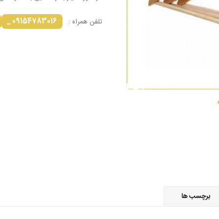
09154783016 _
تلفن همراه :
برچسب ها