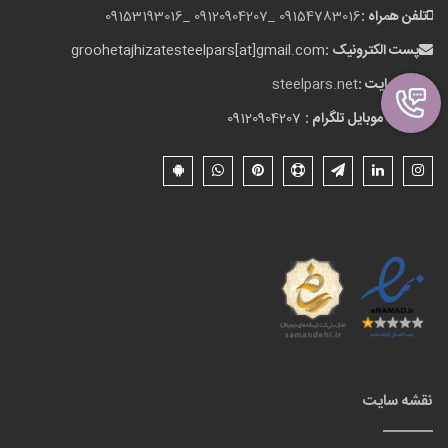
تلفن همراه :
09154783016 _
09120904207 _
09153193016
پست الکترونیک :
groohetajhizatesteelpars[at]gmail.com
وب سایت :
steelpars.net
شماره موبایل تلگرام :
09120904207
نقشه سایت