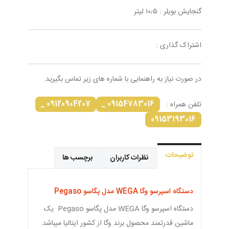
گنجایش بویلر : ۱۰٫۵ لیتر
اشتراک گذاری :
در صورت نیاز به راهنمایی با شماره های زیر تماس بگیرید.
09120904207 _
09154783016 _
تلفن همراه :
09153193016
توضیحات
نظرات کاربران
برچسب ها
دستگاه اسپرسو وگا WEGA مدل پگاسو Pegaso
دستگاه اسپرسو وگا WEGA مدل پگاسو Pegaso یک
ماشین قدرتمند محصول برند وگا از کشور ایتالیا میباشد.