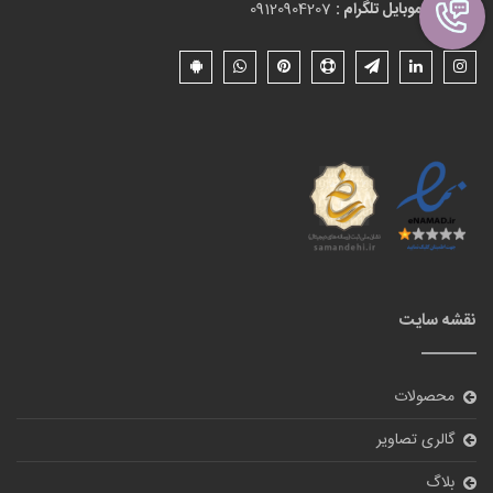
شماره موبایل تلگرام :
09120904207
نقشه سایت
محصولات
گالری تصاویر
بلاگ