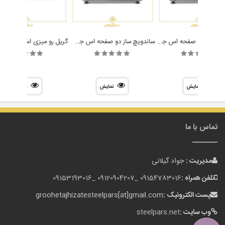
ساندویچ ساز تک صفحه اس جی اس مدل SGS 2735E
ساندویچ ساز دو صفحه اس جی اس مدل SGS 5530DE
نمایش
نمایش
نمایش
تماس با ما
مدیریت :
جواد گیلانی
تلفن همراه :
09154783016 _
09120904207 _
09153193016
پست الکترونیک :
groohetajhizatesteelpars[at]gmail.com
وب سایت :
steelpars.net