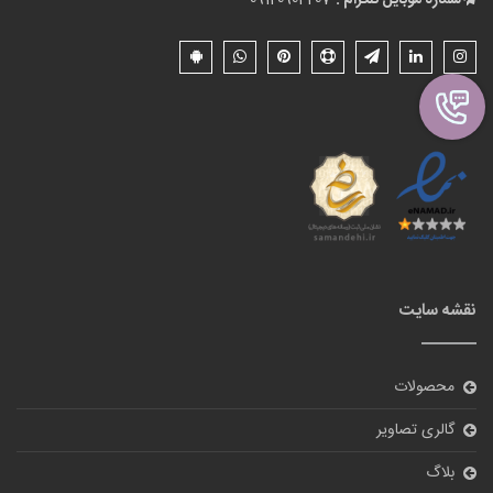
شماره موبایل تلگرام :
09120904207
نقشه سایت
محصولات
گالری تصاویر
بلاگ