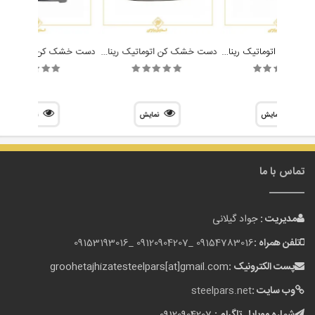
دست خشک کن اتوماتیک رینا Reena مدل VTC-285
دست خشک کن اتوماتیک رینا Reena مدل VTC-2500B
نمایش
نمایش
نمایش
تماس با ما
مدیریت :
جواد گیلانی
تلفن همراه :
09154783016 _
09120904207 _
09153193016
پست الکترونیک :
groohetajhizatesteelpars[at]gmail.com
وب سایت :
steelpars.net