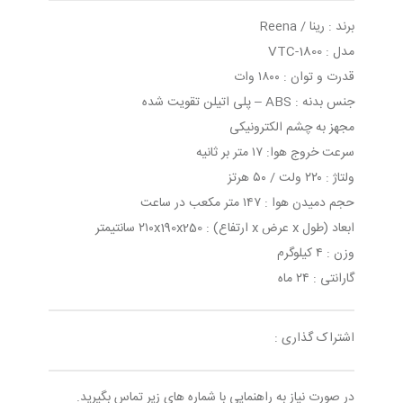
برند : رینا / Reena
مدل : VTC-1800
قدرت و توان : ۱۸۰۰ وات
جنس بدنه : ABS – پلی اتیلن تقویت شده
مجهز به چشم الکترونیکی
سرعت خروج هوا: ۱۷ متر بر ثانیه
ولتاژ : ۲۲۰ ولت / ۵۰ هرتز
حجم دمیدن هوا : ۱۴۷ متر مکعب در ساعت
ابعاد (طول x عرض x ارتفاع) : ۲۱۰x190x250 سانتیمتر
وزن : ۴ کیلوگرم
گارانتی : ۲۴ ماه
اشتراک گذاری :
در صورت نیاز به راهنمایی با شماره های زیر تماس بگیرید.