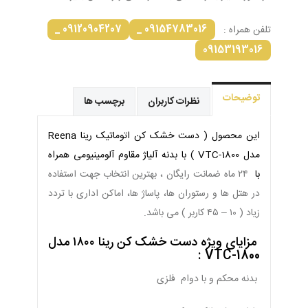
09120904207 _
09154783016 _
تلفن همراه :
09153193016
توضیحات
نظرات کاربران
برچسب ها
این محصول ( دست خشک کن اتوماتیک رینا Reena
مدل VTC-1800 )
با بدنه آلیاژ مقاوم آلومینیومی همراه
با
۲۴ ماه ضمانت رایگان ، بهترین انتخاب جهت استفاده
در هتل ها و رستوران ها، پاساژ ها، اماکن اداری با تردد
زیاد ( ۱۰ – ۴۵ کاربر ) می باشد.
مزایای ویژه دست خشک کن رینا ۱۸۰۰ مدل
VTC-1800 :
بدنه محکم و با دوام فلزی