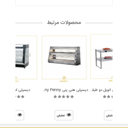
محصولات مرتبط
گرمخانه قفسه ای انویل دو طبقه مدل RSA1100
دیسپلی هنی پنی Henny Penny
دیسپلی استار STAR
نمایش
نمایش
نمایش