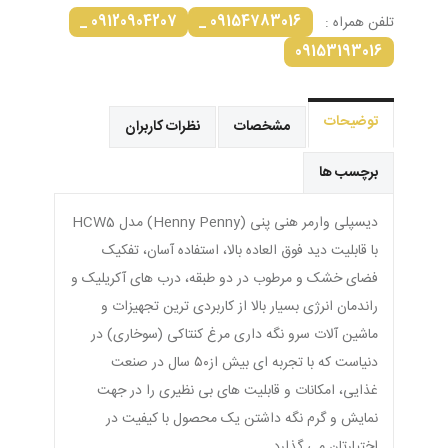
09120904207 _
09154783016 _
تلفن همراه :
09153193016
توضیحات
مشخصات
نظرات کاربران
برچسب ها
دیسپلی وارمر هنی پنی (Henny Penny) مدل HCW5
با قابلیت دید فوق العاده بالا، استفاده آسان، تفکیک
فضای خشک و مرطوب در دو طبقه، درب های آکریلیک و
راندمان انرژی بسیار بالا از کاربردی ترین تجهیزات و
ماشین آلات سرو نگه داری مرغ کنتاکی (سوخاری) در
دنیاست که با تجربه ­ای بیش از۵۰ سال در صنعت
غذایی، امکانات و قابلیت های بی نظیری را در جهت
نمایش و گرم نگه داشتن یک محصول با کیفیت در
اختیارتان می­ گذارد.