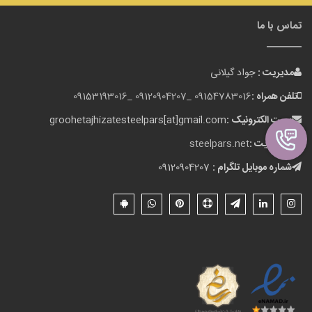
تماس با ما
مدیریت :
جواد گیلانی
تلفن همراه :
09154783016 _
09120904207 _
09153193016
پست الکترونیک :
groohetajhizatesteelpars[at]gmail.com
وب سایت :
steelpars.net
شماره موبایل تلگرام :
09120904207