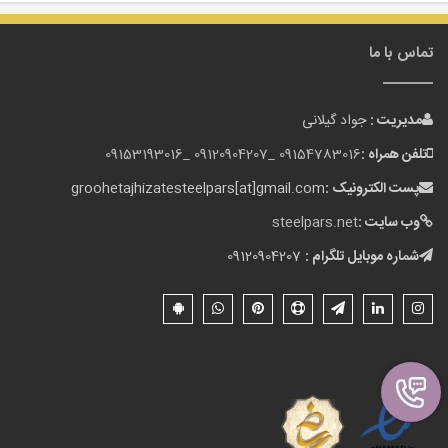
تماس با ما
مدیریت :
جواد گیلانی
تلفن همراه :
09154783016 _
09120904207 _
09153193016
پست الکترونیک :
groohetajhizatesteelpars[at]gmail.com
وب سایت :
steelpars.net
شماره موبایل تلگرام :
09120904207