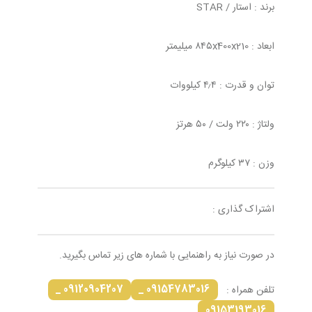
برند : استار / STAR
ابعاد : ۸۴۵x400x210 میلیمتر
توان و قدرت : ۴٫۴ کیلووات
ولتاژ : ۲۲۰ ولت / ۵۰ هرتز
وزن : ۳۷ کیلوگرم
اشتراک گذاری :
در صورت نیاز به راهنمایی با شماره های زیر تماس بگیرید.
09120904207 _
09154783016 _
تلفن همراه :
09153193016