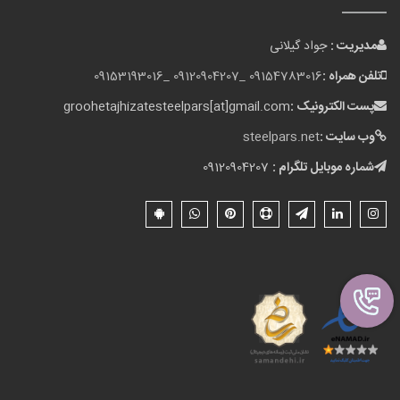
مدیریت :
جواد گیلانی
تلفن همراه :
09154783016 _
09120904207 _
09153193016
پست الکترونیک :
groohetajhizatesteelpars[at]gmail.com
وب سایت :
steelpars.net
شماره موبایل تلگرام :
09120904207