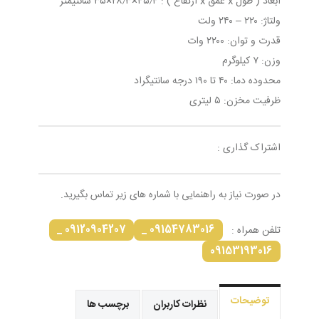
ابعاد ( طول x عمق x ارتفاع ) : ۴۵٫۴×۲۸٫۳×۳۵ سانتیمتر
ولتاژ: ۲۲۰ – ۲۴۰ ولت
قدرت و توان: ۲۲۰۰ وات
وزن: ۷ کیلوگرم
محدوده دما: ۴۰ تا ۱۹۰ درجه سانتیگراد
ظرفیت مخزن: ۵ لیتری
اشتراک گذاری :
در صورت نیاز به راهنمایی با شماره های زیر تماس بگیرید.
09120904207 _
09154783016 _
تلفن همراه :
09153193016
توضیحات
نظرات کاربران
برچسب ها