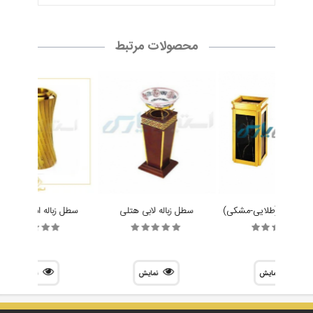
محصولات مرتبط
باله لابی (طلایی-مشکی)
سطل زباله لابی هتلی
سطل زباله استیل طلای
نمایش
نمایش
نمایش