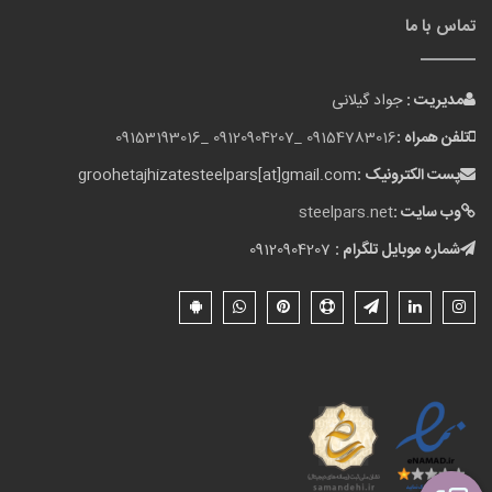
تماس با ما
مدیریت :
جواد گیلانی
تلفن همراه :
09154783016 _
09120904207 _
09153193016
پست الکترونیک :
groohetajhizatesteelpars[at]gmail.com
وب سایت :
steelpars.net
شماره موبایل تلگرام :
09120904207