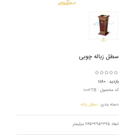
سطل زباله چوبی
بازدید : 1180
کد محصول : 1002TB
دسته بندی :
سطل زباله
ابعاد ۲۹۵*۲۹۵*۶۶۵ میلیمتر