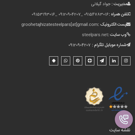
مدیریت :
جواد گیلانی
تلفن همراه :
09154783016 _
09120904207 _
09153193016
پست الکترونیک :
groohetajhizatesteelpars[at]gmail.com
وب سایت :
steelpars.net
شماره موبایل تلگرام :
09120904207
نقشه سایت