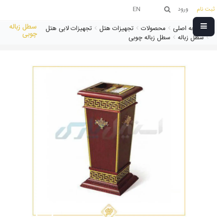
ثبت نام
ورود
EN
سطل زباله
صفحه اصلی
محصولات
تجهیزات هتل
تجهیزات لابی هتل
چوبی
سطل زباله
سطل زباله چوبی