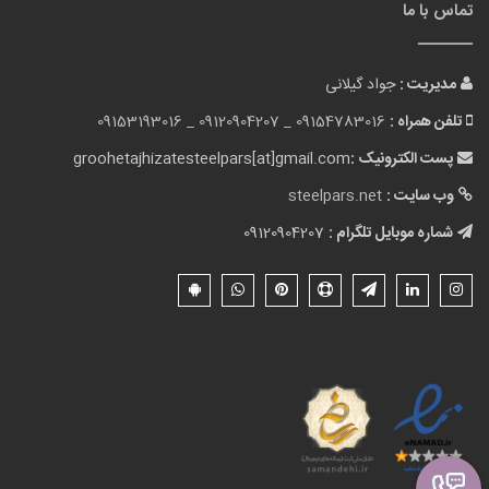
تماس با ما
مدیریت :
جواد گیلانی
تلفن همراه :
09154783016 _
09120904207 _
09153193016
پست الکترونیک :
groohetajhizatesteelpars[at]gmail.com
وب سایت :
steelpars.net
شماره موبایل تلگرام :
09120904207