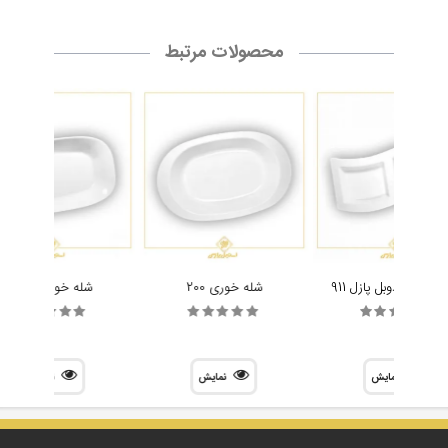
محصولات مرتبط
اد خوری دوبل پازل 911
شله خوری 200
شله خوری 725
نمایش
نمایش
نمایش