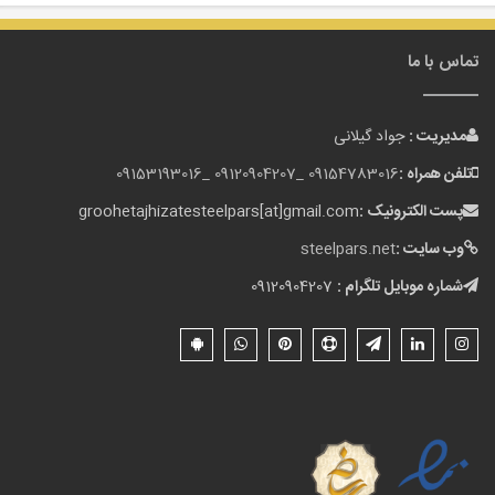
تماس با ما
مدیریت :
جواد گیلانی
تلفن همراه :
09154783016 _
09120904207 _
09153193016
پست الکترونیک :
groohetajhizatesteelpars[at]gmail.com
وب سایت :
steelpars.net
شماره موبایل تلگرام :
09120904207