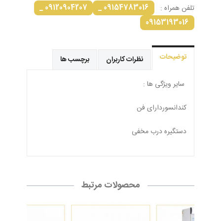
09120904207 _
09154783016 _
تلفن همراه :
09153193016
توضیحات
نظرات کاربران
برچسب ها
سایر ویژگی ها :
کندانسوردارای فن
دستگیره درب مخفی
محصولات مرتبط