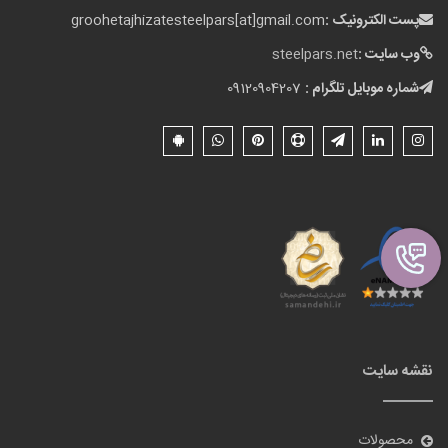
پست الکترونیک :
groohetajhizatesteelpars[at]gmail.com
وب سایت :
steelpars.net
شماره موبایل تلگرام :
09120904207
نقشه سایت
محصولات