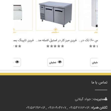
فریزر ایستاده عرض 60 تک درب کینو
فریزر میز کار در استیل لاسله مدل Lassele LNRT 2B 1500
نمایش
نمایش
نمایش
تماس با ما
مدیریت :
جواد گیلانی
تلفن همراه :
09154783016 _
09120904207 _
09153193016