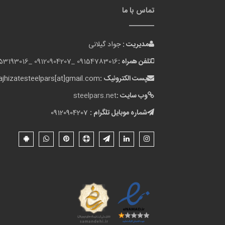
تماس با ما
مدیریت :
جواد گیلانی
تلفن همراه :
09154783016 _
09120904207 _
153193016
پست الکترونیک :
jhizatesteelpars[at]gmail.com
وب سایت :
steelpars.net
شماره موبایل تلگرام :
09120904207