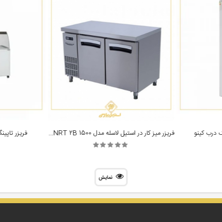
فریزر میز کار در استیل لاسله مدل Lassele LNRT 2B 1500
فریزر تاپینگ بستنی
نمایش