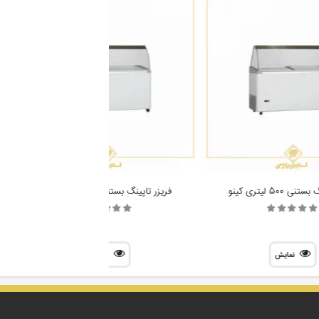
 500 لیتری کینو
فریزر تاپینگ بستنی 400 لیتری کینو
فری
نمایش
نمایش