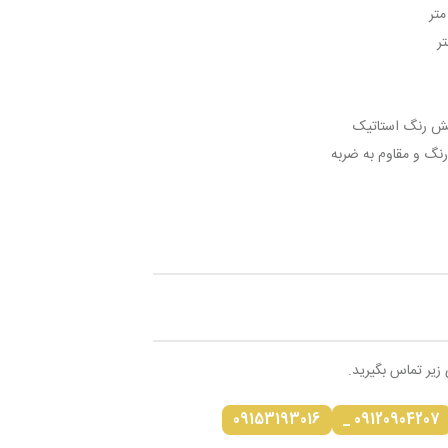
شش رنگ استاتیک
رنگ و مقاوم به ضربه
 زیر تماس بگیرید.
09153193016
09120904207 _