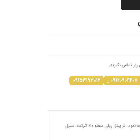
 زیر تماس بگیرید.
09153193016
09120904207 _
محسوب می شود که به هنگام خرید باید به امکانات، عملکرد و اندازه و ظرفیت آن توجه نمود. فر پیتزا ریلی دهنه 50 شرکت استیل