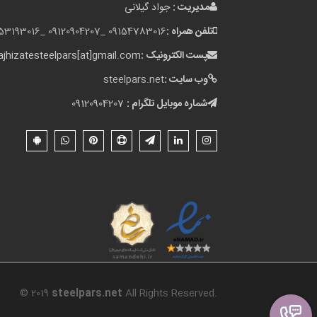
مدیریت :
جواد گیلانی
تلفن همراه :
09154783016 _
09120904207 _
153193016
پست الکترونیک :
jhizatesteelpars[at]gmail.com
وب سایت :
steelpars.net
شماره موبایل تلگرام :
09120904207
© 2019
steelpars.net
All Rights Reserved.