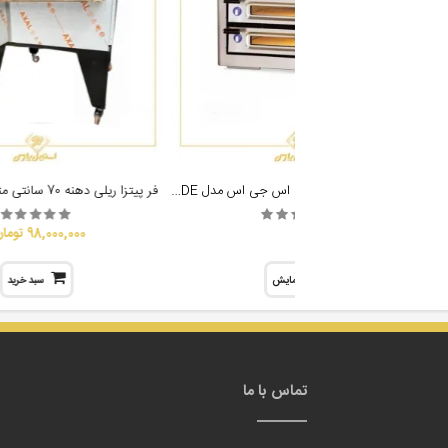
فر پیتزا دو طبقه 8 بشقاب اس جی اس مدل SGS 6262DE
فر پیتزا ریلی دهنه 70 سانتی متری استیل پارس
98,000,000 تومان
نمایش
سبد خرید
تماس با ما