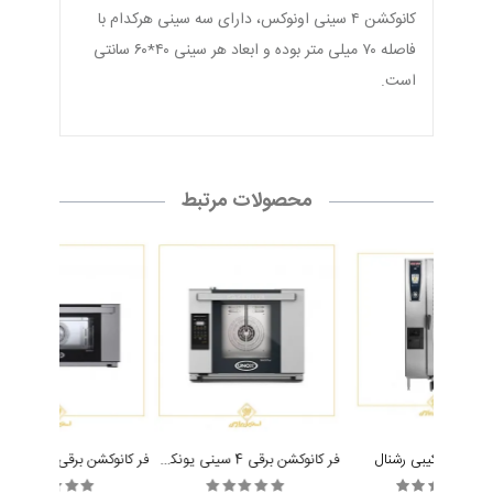
کانوکشن ۴ سینی اونوکس، دارای سه سینی هرکدام با
فاصله ۷۰ میلی متر بوده و ابعاد هر سینی ۴۰*۶۰ سانتی
است.
محصولات مرتبط
فر کانوکشن برقی 4 سینی یونکس Unox ARIANNA XEFT-04HS-ELDV
ر پخت ترکیبی رشنال