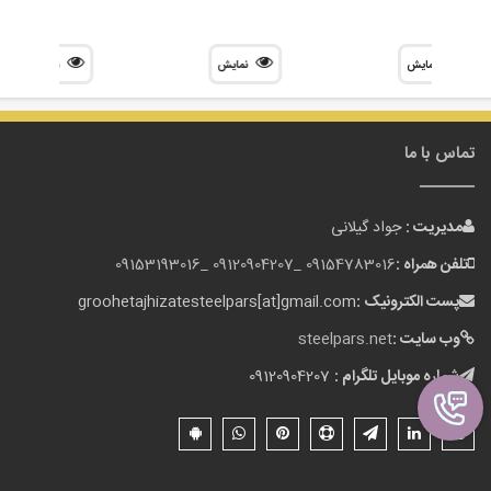
نمایش
نمایش
نمایش
تماس با ما
مدیریت :
جواد گیلانی
تلفن همراه :
09154783016 _
09120904207 _
09153193016
پست الکترونیک :
groohetajhizatesteelpars[at]gmail.com
وب سایت :
steelpars.net
شماره موبایل تلگرام :
09120904207