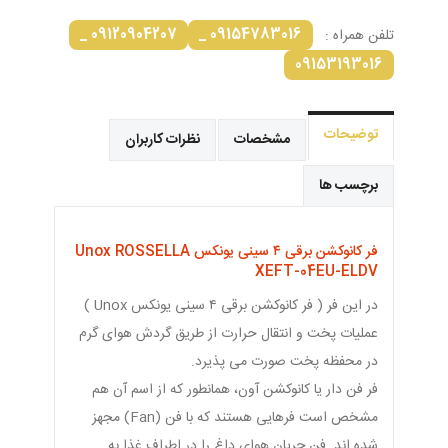
09120904207 _
09154783016 _
تلفن همراه :
09153193016
توضیحات
مشخصات
نظرات کاربران
برچسب ها
فر کانوکشن برقی ۴ سینی یونکس Unox ROSSELLA
XEFT-04EU-ELDV
در این فر ( فر کانوکشن برقی ۴ سینی یونکس Unox )
عملیات پخت و انتقال حرارت از طریق گردش هوای گرم
در محفظه پخت صورت می پذیرد.
فر فن دار یا کانوکشن آون، همان‎طور که از اسم آن‎ هم
مشخص است فرهایی هستند که با فن (Fan) مجهز
شده اند. فن جریان هوای داغ را در اطراف غذا به