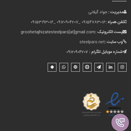
مدیریت :
جواد گیلانی
تلفن همراه :
09154783016 _
09120904207 _
09153193016
پست الکترونیک :
groohetajhizatesteelpars[at]gmail.com
وب سایت :
steelpars.net
شماره موبایل تلگرام :
09120904207