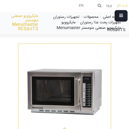
ثبت نام
ورود
EN
مایکروویو صنعتی
صفحه اصلی
محصولات
تجهیزات رستوران
منومستر
تجهیزات پخت غذا رستوران
مایکروویو
Menumaster
مایکروویو صنعتی منومستر Menumaster
RCS511TS
RCS511TS