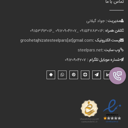
تماس با ما
مدیریت :
جواد گیلانی
تلفن همراه :
09154783016 _
09120904207 _
09153193016
پست الکترونیک :
groohetajhizatesteelpars[at]gmail.com
وب سایت :
steelpars.net
شماره موبایل تلگرام :
09120904207