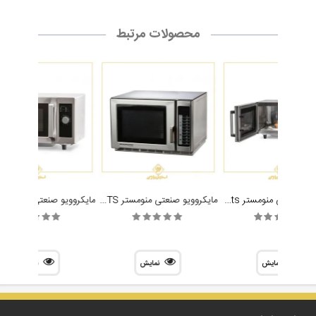
محصولات مرتبط
مایکروویو صنعتی منومستر Menumaster RMS510ts
مایکروویو صنعتی منومستر Menumaster RFS518TS
نمایش
نمایش
نمایش