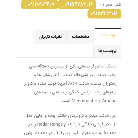
09120904207 _
09154783016 _
تلفن همراه :
09153193016
توضیحات
مشخصات
نظرات کاربران
برچسب ها
دستگاه ماکروفر صنعتی یکی از مهمترین دستگاه های
پخت صنعتی در آشپزخانه صنعتی کافی شاپ ها و
رستوران هاست.شرکت ACP آمریکا تولید کننده ماکروفر
و فرهای پخت ترکیبی خانگی و صنعتی با برندهای
Amana و Menumaster است.
این شرکت مبتکر ماکروفرهای خانگی بوده و اولین مدل
از ماکروفرهای خانگی خود با نام Radar Range را در
دهه ۵۰ به دنیا معرفی کرد. پس از آن در دهه ۸۰ اولین