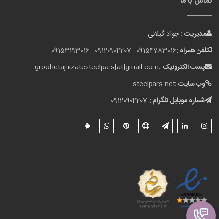
تماس با ما
مدیریت :
جواد گیلانی
تلفن همراه :
09154783016 _
09120904207 _
09153193016
پست الکترونیک :
groohetajhizatesteelpars[at]gmail.com
وب سایت :
steelpars.net
شماره موبایل تلگرام :
09120904207