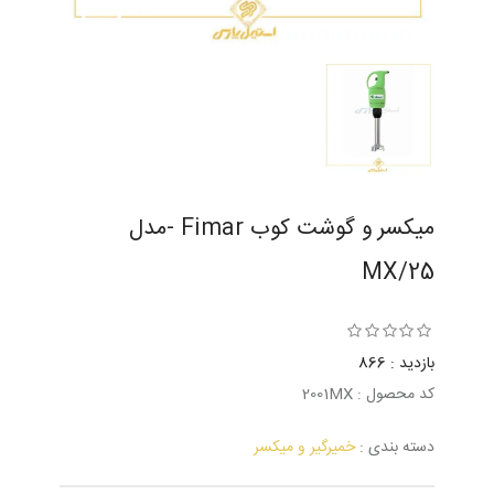
میکسر و گوشت کوب Fimar -مدل
MX/25
بازدید : 866
کد محصول : 2001MX
دسته بندی :
خمیرگیر و میکسر