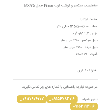
مشخصات میکسر و گوشت کوب Fimar -مدل MX/25
ساخت ایتالیا
ابعاد : 135x100x600 میلی متر
وزن : 2.2 کیلو گرم
طول میکسر : 270 میلی متر
طول تیغه : 250 میلی متر
قدرت : 250KW
اشتراک گذاری :
در صورت نیاز به راهنمایی با شماره های زیر تماس بگیرید.
09120904207 _
09154783016 _
تلفن همراه :
09153193016