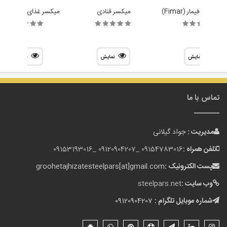
سپیرال فیمار (Fimar)
میکسر قنادی
میکسر غذای استار STAR
نمایش
نمایش
نمایش
تماس با ما
مدیریت :
جواد گیلانی
تلفن همراه :
09154783016 _
09120904207 _
09153193016
پست الکترونیک :
groohetajhizatesteelpars[at]gmail.com
وب سایت :
steelpars.net
شماره موبایل تلگرام :
09120904207