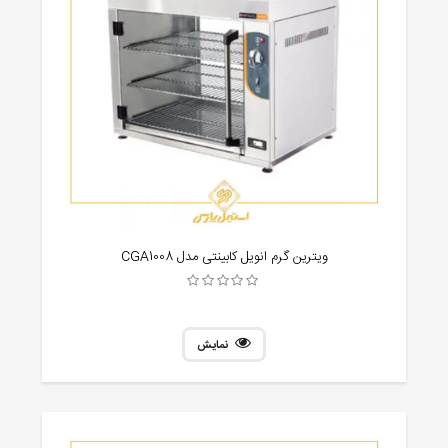
ویترین گرم انویل کابینتی مدل CGA1008
نمایش