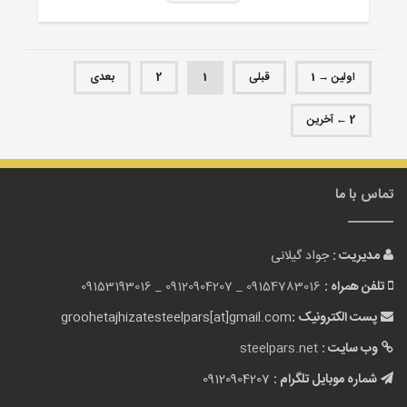
اولین → 1
قبلی
1
2
بعدی
2 ← آخرین
تماس با ما
مدیریت :
جواد گیلانی
تلفن همراه :
09154783016 _
09120904207 _
09153193016
پست الکترونیک :
groohetajhizatesteelpars[at]gmail.com
وب سایت :
steelpars.net
شماره موبایل تلگرام :
09120904207