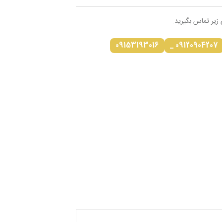
 زیر تماس بگیرید.
09153193016
09120904207 _