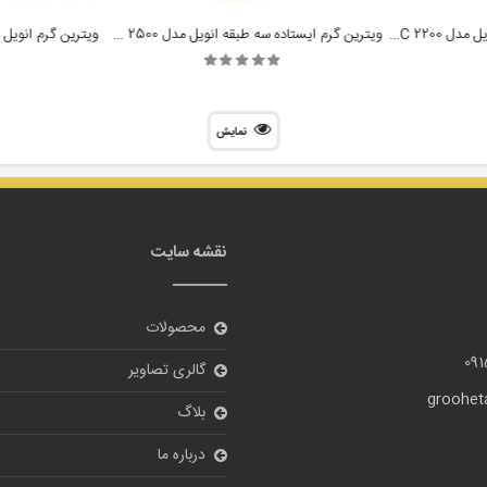
ویترین گرم ایستاده سه طبقه انویل مدل DHC 2200
ویترین گرم ایستاده سه طبقه انویل مدل DHC 2500
ویترین گرم انویل روم
نمایش
نقشه سایت
محصولات
09
گالری تصاویر
grooheta
بلاگ
درباره ما