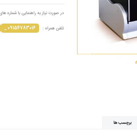
در صورت نیاز به راهنمایی با شماره های
09154783016 _
تلفن همراه :
برچسب ها