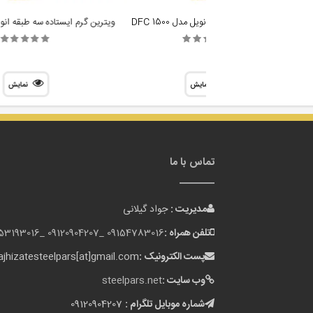
ویترین کیک ایستاده انویل مدل DFC 1500
نمایش
نمایش
تماس با ما
مدیریت :
جواد گیلانی
تلفن همراه :
09154783016 _
09120904207 _
153193016
پست الکترونیک :
jhizatesteelpars[at]gmail.com
وب سایت :
steelpars.net
شماره موبایل تلگرام :
09120904207