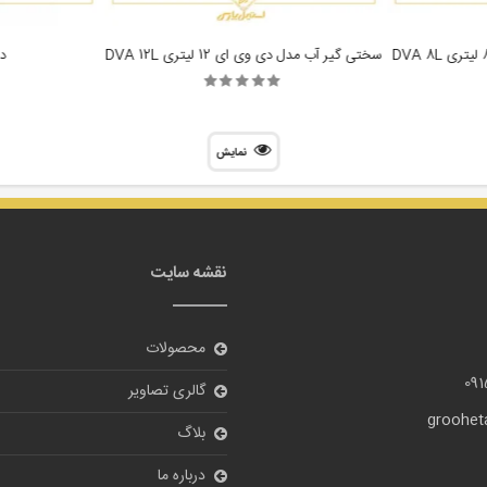
سختی گیر آب مدل دی وی ای 12 لیتری DVA 12L
د
نمایش
نقشه سایت
محصولات
09
گالری تصاویر
grooheta
بلاگ
درباره ما