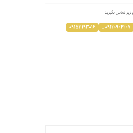
 زیر تماس بگیرید.
09153193016
09120904207 _