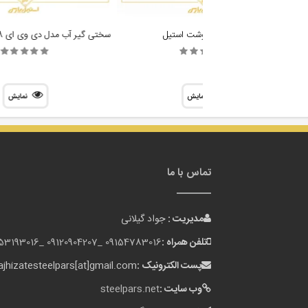
تیغه چرخ گوشت استیل
سختی گیر آب مدل دی وی ای 8 لیتری DVA 8L
نمایش
نمایش
تماس با ما
مدیریت :
جواد گیلانی
تلفن همراه :
09154783016 _
09120904207 _
153193016
پست الکترونیک :
jhizatesteelpars[at]gmail.com
وب سایت :
steelpars.net