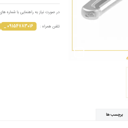
در صورت نیاز به راهنمایی با شماره های
09154783016 _
تلفن همراه :
برچسب ها