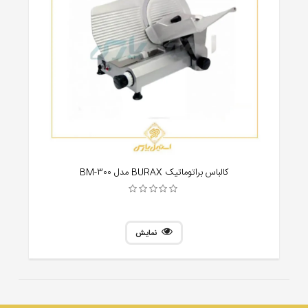
کالباس براتوماتیک BURAX مدل BM-300
نمایش