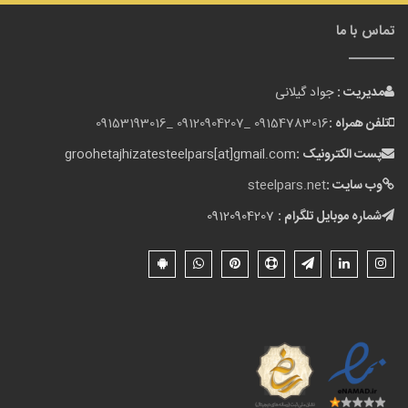
تماس با ما
مدیریت :
جواد گیلانی
تلفن همراه :
09154783016 _
09120904207 _
09153193016
پست الکترونیک :
groohetajhizatesteelpars[at]gmail.com
وب سایت :
steelpars.net
شماره موبایل تلگرام :
09120904207