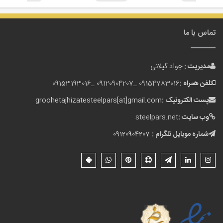
تماس با ما
مدیریت :
جواد گیلانی
تلفن همراه :
09154783016 _
09120904207 _
09153193016
پست الکترونیک :
groohetajhizatesteelpars[at]gmail.com
وب سایت :
steelpars.net
شماره موبایل تلگرام :
09120904207