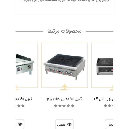
رستوران ها و فست فود ها مورد استفاده قرار می گیرد .
محصولات مرتبط
گریل رو میزی اس جی اس SGS 7050E
گریل 90 ذغالی هات رنج
گریل 60 تخت هات رنج
نمایش
نمایش
نمایش