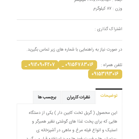
ابعاد : ۴۰۰x900x850 میلیمتر
وزن : ۸۷ کیلوگرم
اشتراک گذاری :
در صورت نیاز به راهنمایی با شماره های زیر تماس بگیرید.
09120904207 _
09154783016 _
تلفن همراه :
09153193016
توضیحات
نظرات کاربران
برچسب ها
این محصول ( گریل تخت کابین دار ) یکی از دستگاه
هایی که برای پخت غذا های گوشتی نظیر همبرگر و
استیک و انواع فیله مرغ و ماهی در آشپزخانه ی