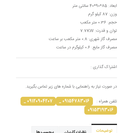
ابعاد: 85*90*40 سانتی متر
وزن: 87 کیلو گرم
حجم: 0.36 متر مکعب
توان و قدرت: 7.7KW
مصرف گاز شهری: 0.8 متر مکعب بر ساعت
مصرف گاز مایع: 0.6 کیلوگرم در ساعت
اشتراک گذاری :
در صورت نیاز به راهنمایی با شماره های زیر تماس بگیرید.
09120904207 _
09154783016 _
تلفن همراه :
09153193016
توضیحات
نظرات کاربران
برچسب ها