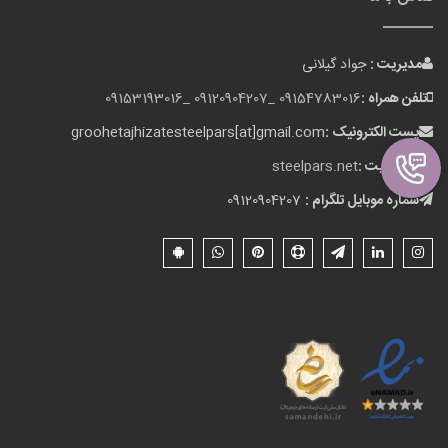
مدیریت :
جواد گیلانی
تلفن همراه :
09154783016 _
09120904207 _
09153193016
پست الکترونیک :
groohetajhizatesteelpars[at]gmail.com
وب سایت :
steelpars.net
شماره موبایل تلگرام :
09120904207