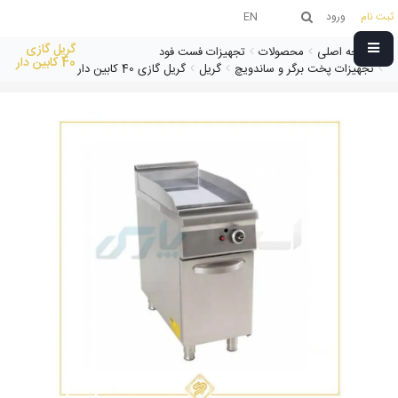
ثبت نام
ورود
EN
گریل گازی
صفحه اصلی
محصولات
تجهیزات فست فود
40 کابین دار
تجهیزات پخت برگر و ساندویچ
گریل
گریل گازی 40 کابین دار