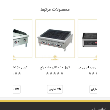
محصولات مرتبط
گریل رو میزی اس جی اس SGS 7050E
گریل 90 ذغالی هات رنج
گریل 60 تخت هات رنج
نمایش
نمایش
نمایش
تماس با ما