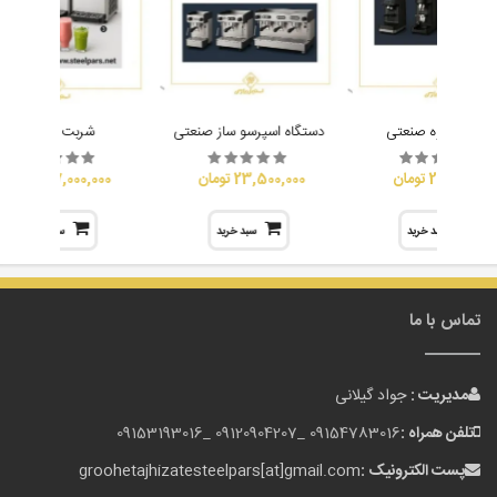
آسیاب قهوه صنعتی
دستگاه اسپرسو ساز صنعتی
شربت سردکن
20,000,000 تومان
23,500,000 تومان
27,000,000 تومان
سبد خرید
سبد خرید
سبد خرید
تماس با ما
مدیریت :
جواد گیلانی
تلفن همراه :
09154783016 _
09120904207 _
09153193016
پست الکترونیک :
groohetajhizatesteelpars[at]gmail.com