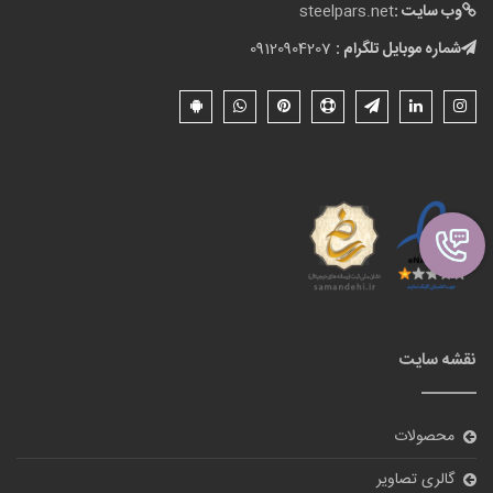
وب سایت :
steelpars.net
شماره موبایل تلگرام :
09120904207
نقشه سایت
محصولات
گالری تصاویر