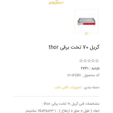
گریل 70 تخت برقی thor
بازدید : 2761
کد محصول : 3016GRI
دسته بندی :
تجهیزات کافی شاپ
مشخصات فنی گریل ۷۰ تخت برقی thor :
ابعاد ( طول x عمق x ارتفاع ) : ۷۵x45x23.1 سانتیمتر