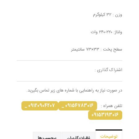
وزن : ۳۲ کیلوگرم
ولتاژ: ۲۲۰-۲۴۰ وات
سطح پخت : ۳۳×۷۳ سانتیمتر
اشتراک گذاری :
در صورت نیاز به راهنمایی با شماره های زیر تماس بگیرید.
09120904207 _
09154783016 _
تلفن همراه :
09153193016
توضیحات
نظرات کاربران
برچسب ها