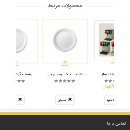
محصولات مرتبط
دستگاه نوشابه ساز
بشقاب تخت توس چینی
بشقاب گود توس چین
70,000,000 تومان
سبد خرید
نمایش
نمایش
تماس با ما