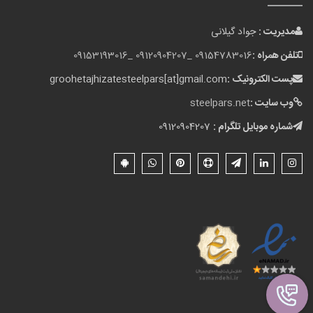
مدیریت :
جواد گیلانی
تلفن همراه :
09154783016 _
09120904207 _
09153193016
پست الکترونیک :
groohetajhizatesteelpars[at]gmail.com
وب سایت :
steelpars.net
شماره موبایل تلگرام :
09120904207