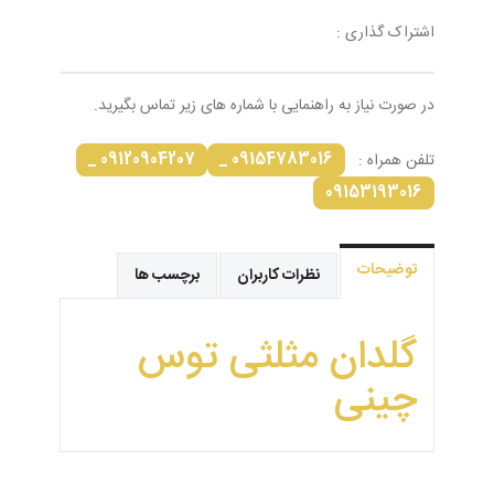
اشتراک گذاری :
در صورت نیاز به راهنمایی با شماره های زیر تماس بگیرید.
09120904207 _
09154783016 _
تلفن همراه :
09153193016
توضیحات
نظرات کاربران
برچسب ها
گلدان مثلثی توس
چینی