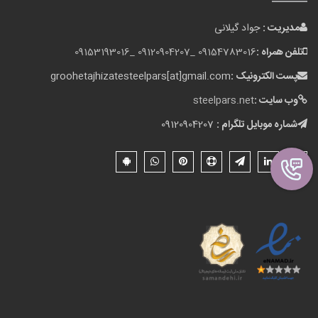
مدیریت :
جواد گیلانی
تلفن همراه :
09154783016 _
09120904207 _
09153193016
پست الکترونیک :
groohetajhizatesteelpars[at]gmail.com
وب سایت :
steelpars.net
شماره موبایل تلگرام :
09120904207