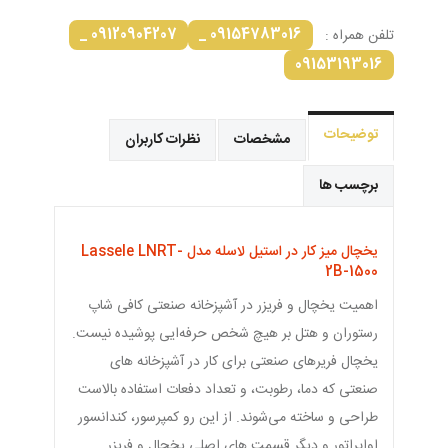
09120904207 _
09154783016 _
تلفن همراه :
09153193016
توضیحات
مشخصات
نظرات کاربران
برچسب ها
یخچال میز کار در استیل لاسله مدل Lassele LNRT-
2B-1500
اهمیت یخچال و فریزر در آشپزخانه صنعتی کافی شاپ
رستوران و هتل بر هیچ شخص حرفه‌ایی پوشیده نیست.
یخچال فریرهای صنعتی برای کار در آشپزخانه های
صنعتی که دما، رطوبت، و تعداد دفعات استفاده بالاست
طراحی و ساخته می‌شوند. از این رو کمپرسور، کندانسور
اواپراتور و دیگر قسمت های اصلی یخچال و فریزر