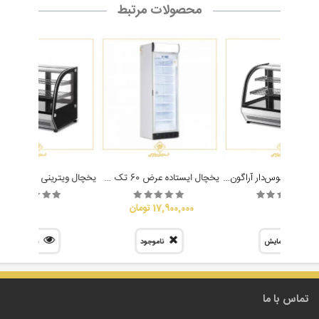
محصولات مرتبط
یخچال ویترینی قوس‌دار آراگون Aragon 120F
یخچال ایستاده عرض 60 تک درب کینو
17,900,000 تومان
نمایش
ناموجود
نمایش
تماس با ما