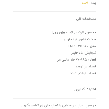
برند :
لاسه
مشخصات کلی
محصول شرکت : لاسله Lassele
ساخت کشور: کره جنوبی
مدل :LNRT-2B-150
گنجایش: 375لیتر
ابعاد : 85*70*150 سانتی‌متر
تعداد در: 2عدد
تعداد طبقات: 2عدد
اشتراک گذاری :
در صورت نیاز به راهنمایی با شماره های زیر تماس بگیرید.