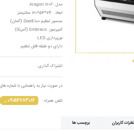
مدل :Aragon 120F
ابعاد : 74*54*120 سانتیمتر
سنسور تنظیم دما:Dixell (آلمان)
کمپرسور: Embraco (آمریکا)
نورپردازی LED
دارای دو طبقه قابل تنظیم
اشتراک گذاری :
در صورت نیاز به راهنمایی با شماره های
09154783016 _
تلفن همراه :
ظرات کاربران
برچسب ها