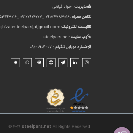
مدیریت :
جواد گیلانی
تلفن همراه :
09154783016 _
09120904207 _
153193016
پست الکترونیک :
jhizatesteelpars[at]gmail.com
وب سایت :
steelpars.net
شماره موبایل تلگرام :
09120904207
© 2019
steelpars.net
All Rights Reserved.