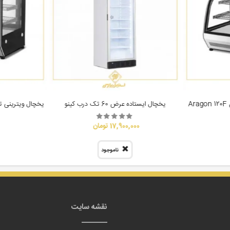
A
یخچال ایستاده عرض 60 تک درب کینو
یخچال ویترینی تخت آر
17,900,000 تومان
ناموجود
نقشه سایت