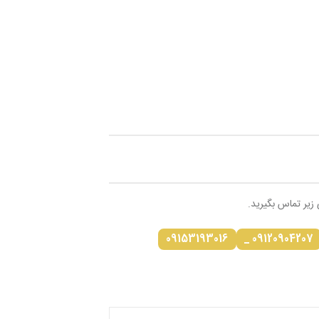
 زیر تماس بگیرید.
09153193016
09120904207 _