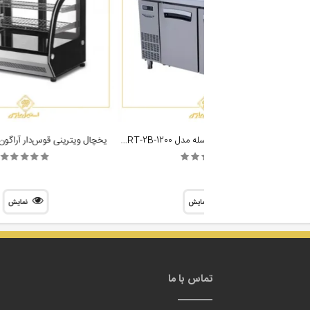
تاپینگ ساندویچ لاسله مدل Lassele LHRT 2B 1500
یخچال میز کار در استیل لاسله مدل Lassele LNRT-2B-1200
یخچال ویترینی قوس‌دار آراگون ragon 120F
نمایش
نمایش
تماس با ما