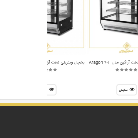
اگون مدل Aragon 90F
یخچال ویترینی تخت آراگون مدل Aragon 120F
نمایش
نمایش