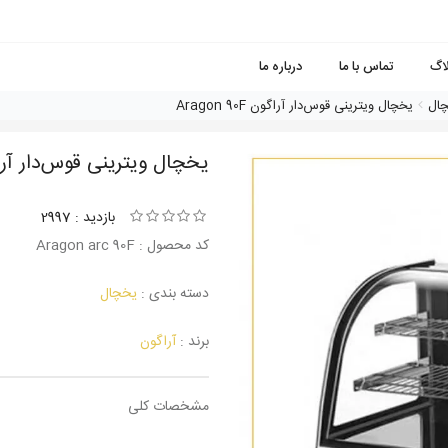
لاگ
تماس با ما
درباره ما
ال
یخچال ویترینی قوس‌دار آراگون Aragon 90F
یخچال ویترینی قوس‌دار آراگون  90F
بازدید : 2997
کد محصول : Aragon arc 90F
دسته بندی :
یخچال
برند :
آراگون
مشخصات کلی