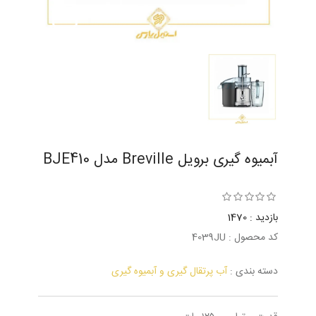
آبمیوه گیری برویل Breville مدل BJE410
بازدید : 1470
کد محصول : 4039JU
دسته بندی :
آب پرتقال گیری و آبمیوه گیری