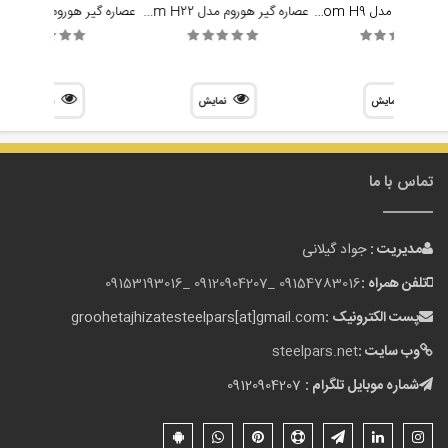
عصاره گیر هوروم مدل Hurom H9
عصاره گیر هوروم مدل Hurom H22
نمایش
نمایش
نمایش
تماس با ما
مدیریت :
جواد گیلانی
تلفن همراه :
09154783016 _
09120904207 _
09153193016
پست الکترونیک :
groohetajhizatesteelpars[at]gmail.com
وب سایت :
steelpars.net
شماره موبایل تلگرام :
09120904207