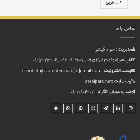
2 ← آخرین
تماس با ما
مدیریت :
جواد گیلانی
تلفن همراه :
09154783016 _
09120904207 _
09153193016
پست الکترونیک :
groohetajhizatesteelpars[at]gmail.com
وب سایت :
steelpars.net
شماره موبایل تلگرام :
09120904207