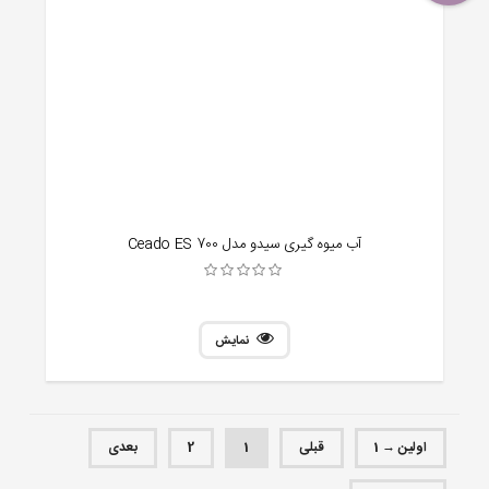
آب میوه گیری سیدو مدل Ceado ES 700
نمایش
اولین → 1
قبلی
1
2
بعدی