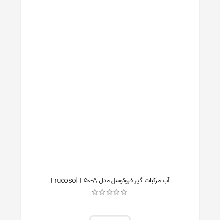
آب مرکبات گیر فروکوسل مدل Frucosol F50-A