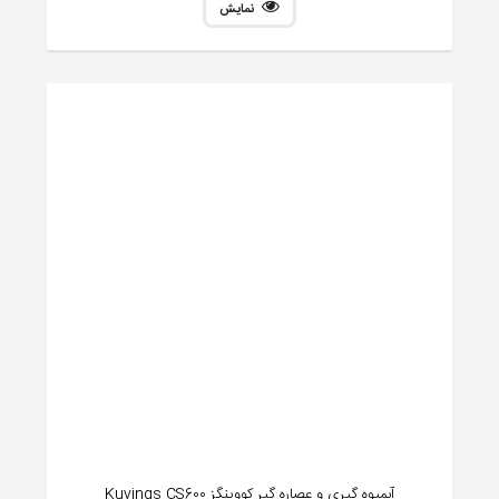
نمایش
آبمیوه گیری و عصاره گیر کووینگز Kuvings CS600