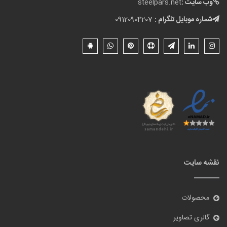
وب سایت :
steelpars.net
شماره موبایل تلگرام :
09120904207
نقشه سایت
محصولات
گالری تصاویر