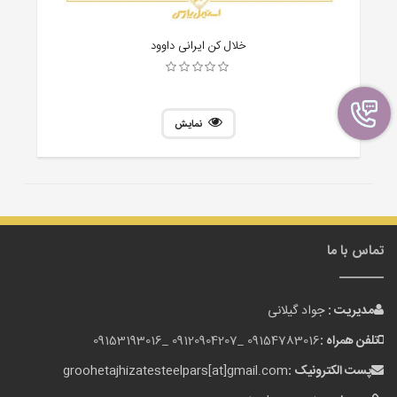
خلال کن ایرانی داوود
نمایش
تماس با ما
مدیریت :
جواد گیلانی
تلفن همراه :
09154783016 _
09120904207 _
09153193016
پست الکترونیک :
groohetajhizatesteelpars[at]gmail.com