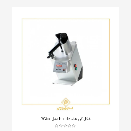
خلال کن هالد hallde مدل RG100