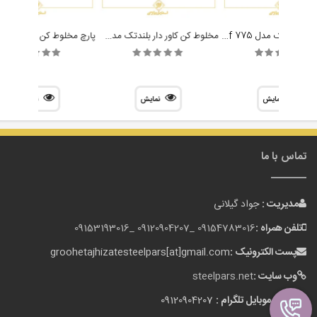
مخلوط کن بلندتک مدل Blendtec Chef 775
مخلوط کن کاور دار بلندتک مدل Blendtec Connoisseur 825
نمایش
نمایش
نمایش
تماس با ما
مدیریت :
جواد گیلانی
تلفن همراه :
09154783016 _
09120904207 _
09153193016
پست الکترونیک :
groohetajhizatesteelpars[at]gmail.com
وب سایت :
steelpars.net
شماره موبایل تلگرام :
09120904207