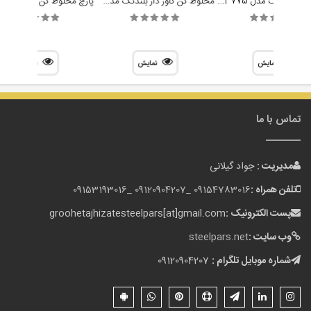
مخلوط کن بلندتک مدل Blendtec Chef 775
مخلوط کن کاور دار بلندتک مدل Blendtec Connoisseur 825
نمایش
نمایش
نمایش
تماس با ما
مدیریت :
جواد گیلانی
تلفن همراه :
09154783016 _
09120904207 _
09153193016
پست الکترونیک :
groohetajhizatesteelpars[at]gmail.com
وب سایت :
steelpars.net
شماره موبایل تلگرام :
09120904207