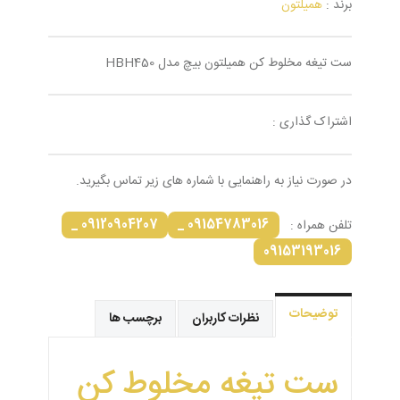
برند :
همیلتون
ست تیغه مخلوط کن همیلتون بیچ مدل HBH450
اشتراک گذاری :
در صورت نیاز به راهنمایی با شماره های زیر تماس بگیرید.
09120904207 _
09154783016 _
تلفن همراه :
09153193016
توضیحات
نظرات کاربران
برچسب ها
ست تیغه مخلوط کن