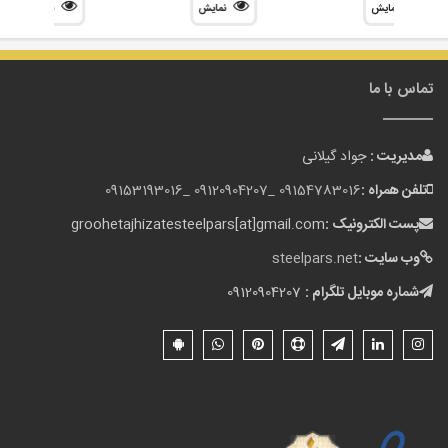
نمایش
نمایش
نمایش
تماس با ما
مدیریت :
جواد گیلانی
تلفن همراه :
09154783016 _
09120904207 _
09153193016
پست الکترونیک :
groohetajhizatesteelpars[at]gmail.com
وب سایت :
steelpars.net
شماره موبایل تلگرام :
09120904207