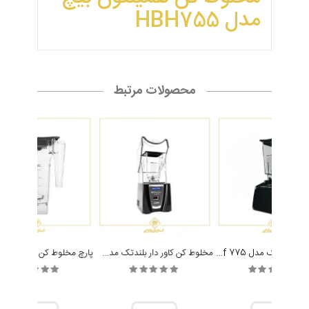
مدل HBH755
محصولات مرتبط
مخلوط کن بلندتک مدل Blendtec Chef 775
مخلوط کن کاور دار بلندتک مدل Blendtec Connoisseur 825