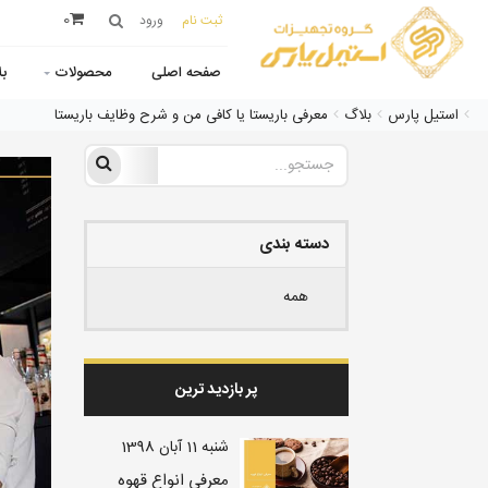
0
ثبت نام
ورود
صفحه اصلی
محصولات
ب
استیل پارس
بلاگ
معرفی باریستا یا کافی من و شرح وظایف باریستا
دسته بندی
همه
پر بازدید ترین
شنبه 11 آبان 1398
معرفی انواع قهوه