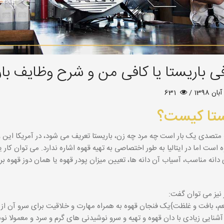
بررسی تفاوت بین دستگاه مولتی بویلر،دوال بویلر،سینگل بویلر و هیت اکسچنپجر
ی باریستا یا کافی من و شرح وظایف بار
631
ستا کیست؟
 متصدی یک بار است چه مرد چه زن، باریستا تعریف می شود، در آمریکا ای
ه است اما در ایتالیا به طور اختصاصی به تهیه قهوه اشاره ندارد. می توان کار 
دانه مناسب، آسیاب آن دانه ها، تعیین میزان پودر قهوه یا همان دوز قهوه بر
نیز می توان گفت:
م، بافت و غلظت}یک فنجان قهوه به همراه مهارت و خلاقیت برای سرو آن از 
 آشنایی زیادی با دان قهوه و تهیه و سرو نوشیدنی های گرم و سرد و معمولا 