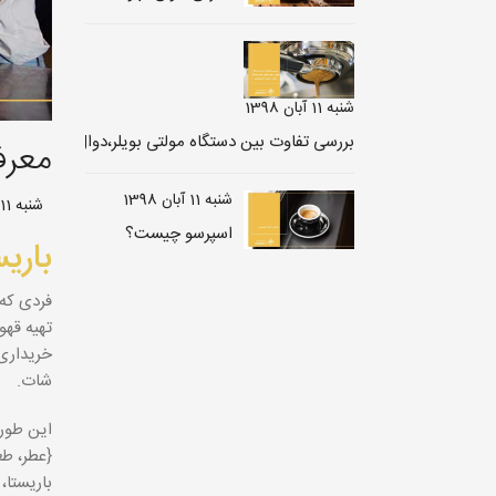
شنبه 11 آبان 1398
معرف
شنبه 11 آبان 1398
شنبه 11 آبان 1398 /
اسپرسو چیست؟
باری
فردی که
تهیه قهو
خریداری 
شات.
این طور 
{عطر، طع
باریستا،