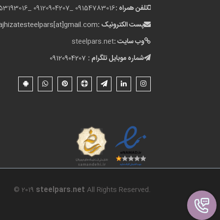
تلفن همراه :
09154783016 _
09120904207 _
153193016
پست الکترونیک :
jhizatesteelpars[at]gmail.com
وب سایت :
steelpars.net
شماره موبایل تلگرام :
09120904207
© 2019
steelpars.net
All Rights Reserved.