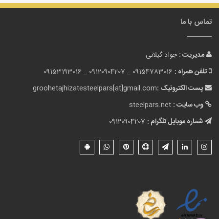
تماس با ما
مدیریت :
جواد گیلانی
تلفن همراه :
09154783016 _
09120904207 _
09153193016
پست الکترونیک :
groohetajhizatesteelpars[at]gmail.com
وب سایت :
steelpars.net
شماره موبایل تلگرام :
09120904207