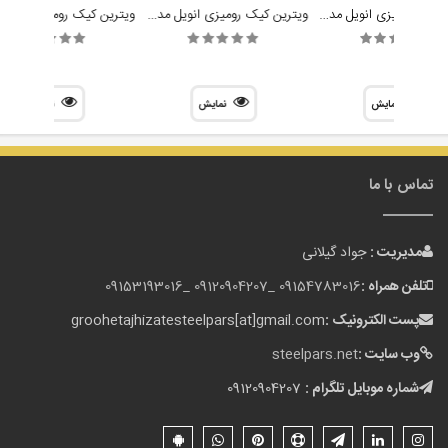
ویترین کیک رومیزی انویل مدل DFC 4500
ویترین کیک رومیزی انویل مدل DFC 4900
نمایش
نمایش
نمایش
تماس با ما
مدیریت :
جواد گیلانی
تلفن همراه :
09154783016 _
09120904207 _
09153193016
پست الکترونیک :
groohetajhizatesteelpars[at]gmail.com
وب سایت :
steelpars.net
شماره موبایل تلگرام :
09120904207