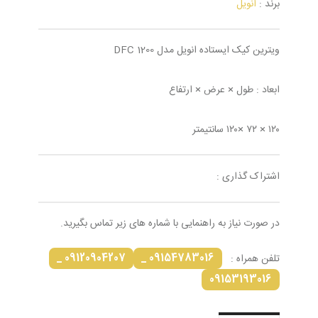
برند :
انویل
ویترین کیک ایستاده انویل مدل DFC 1200
ابعاد : طول × عرض × ارتفاع
۱۲۰ × ۷۲ ×۱۲۰ سانتیمتر
اشتراک گذاری :
در صورت نیاز به راهنمایی با شماره های زیر تماس بگیرید.
09120904207 _
09154783016 _
تلفن همراه :
09153193016