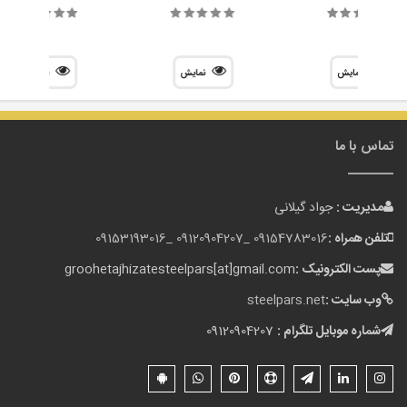
نمایش
نمایش
نمایش
تماس با ما
مدیریت :
جواد گیلانی
تلفن همراه :
09154783016 _
09120904207 _
09153193016
پست الکترونیک :
groohetajhizatesteelpars[at]gmail.com
وب سایت :
steelpars.net
شماره موبایل تلگرام :
09120904207