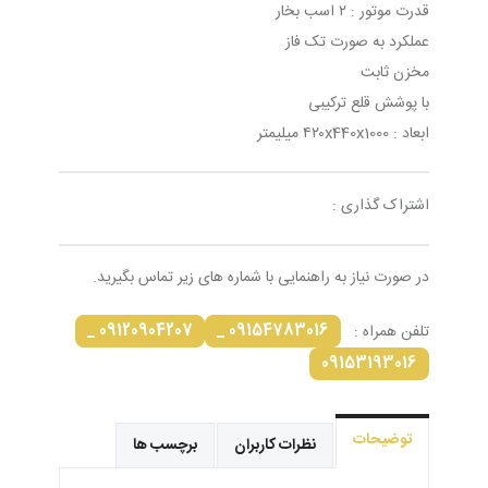
قدرت موتور : ۲ اسب بخار
عملکرد به صورت تک فاز
مخزن ثابت
با پوشش قلع ترکیبی
ابعاد : ۴۲۰x440x1000 میلیمتر
اشتراک گذاری :
در صورت نیاز به راهنمایی با شماره های زیر تماس بگیرید.
09120904207 _
09154783016 _
تلفن همراه :
09153193016
توضیحات
نظرات کاربران
برچسب ها